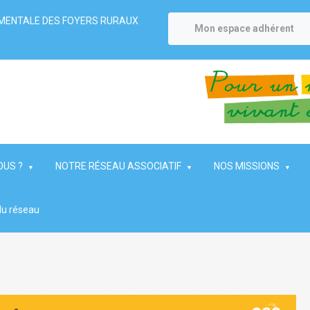
MENTALE DES FOYERS RURAUX
Mon espace adhérent
OUS ?
NOTRE RÉSEAU ASSOCIATIF
NOS MISSIONS
du réseau