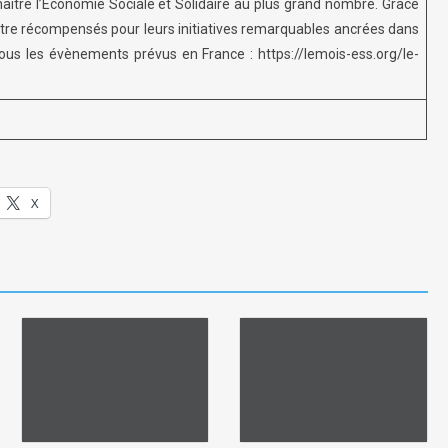
nnaître l’Économie Sociale et Solidaire au plus grand nombre. Grâce
t être récompensés pour leurs initiatives remarquables ancrées dans
i tous les évènements prévus en France : https://lemois-ess.org/le-
X