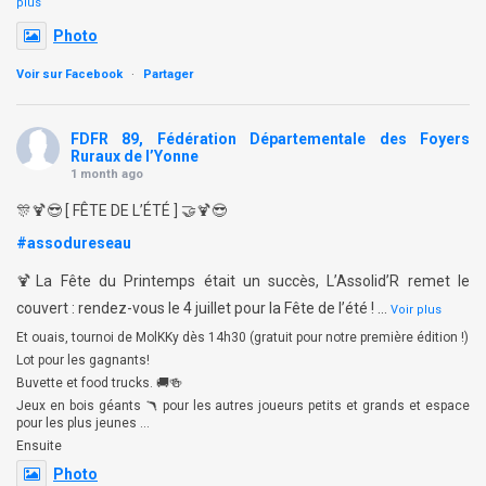
plus
Photo
Voir sur Facebook
·
Partager
FDFR 89, Fédération Départementale des Foyers
Ruraux de l’Yonne
1 month ago
🎊🍹😎 [ FÊTE DE L’ÉTÉ ] 🤝🍹😎
#assodureseau
🍹La Fête du Printemps était un succès, L’Assolid’R remet le
couvert : rendez-vous le 4 juillet pour la Fête de l’été !
…
Voir plus
Et ouais, tournoi de MolKKy dès 14h30 (gratuit pour notre première édition !)
Lot pour les gagnants!
Buvette et food trucks. 🚚🍻
Jeux en bois géants 🪃 pour les autres joueurs petits et grands et espace
pour les plus jeunes …
Ensuite
Photo