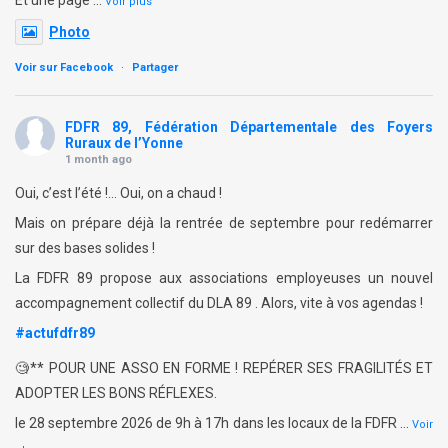
Et une page
…
Voir plus
Photo
Voir sur Facebook
·
Partager
FDFR 89, Fédération Départementale des Foyers
Ruraux de l’Yonne
1 month ago
Oui, c’est l’été !… Oui, on a chaud !
Mais on prépare déjà la rentrée de septembre pour redémarrer
sur des bases solides !
La FDFR 89 propose aux associations employeuses un nouvel
accompagnement collectif du DLA 89 . Alors, vite à vos agendas !
#actufdfr89
🧐** POUR UNE ASSO EN FORME ! REPÉRER SES FRAGILITÉS ET
ADOPTER LES BONS RÉFLEXES.
le 28 septembre 2026 de 9h à 17h dans les locaux de la FDFR
…
Voir