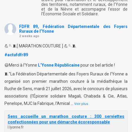
des territoires, notamment ruraux, de l’Yonne
et de la Nièvre et accompagne l’essor de
l’Économie Sociale et Solidaire.
FDFR 89, Fédération Départementale des Foyers
Ruraux de l’Yonne
2 weeks ago
💪🪡🧵[ MARATHON COUTURE ] 💪🪡🧵
#actufdfr89
😃Merci à l’Yonne
L’Yonne Républicaine
pour ce bel article !
🧵"La Fédération Départementale des Foyers Ruraux de l’Yonne a
organisé son premier marathon couture à la médiathèque la
Ruche de Sens, mardi 21 juillet 2026, avec le concours de plusieurs
associations (l’Épicerie solidaire Magali, Chabada & Cie, Atlas,
Penelope, MJC la Fabrique, l’Amical
…
Voir plus
Sens accueille un marathon couture : 300 serviettes
confectionnées pour une démarche écoresponsable
l.lyonne.fr