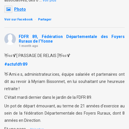
associatives, des o
…
Voir plus
Photo
Voir sur Facebook
·
Partager
FDFR 89, Fédération Départementale des Foyers
Ruraux de l’Yonne
1 month ago
👋📜🍹[ PASSAGE DE RELAIS ]👋📜🍹
#actufdfr89
👋Ami.e.s, administrateur.ices, équipe salariée et partenaires ont
dit au revoir à Myriam Bissonnet, en lui souhaitant une heureuse
retraite !
C’était mardi dernier dans le jardin de la FDFR 89.
Un pot de départ émouvant, au terme de 21 années d’exercice au
sein de la fédération Départementale des Foyers Ruraux, dont 8
années en Direction.