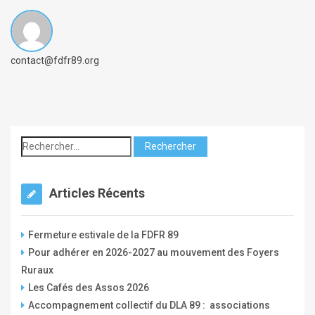
B
contact@fdfr89.org
y
c
o
m
p
t
e
Articles Récents
_
f
Fermeture estivale de la FDFR 89
d
Pour adhérer en 2026-2027 au mouvement des Foyers
f
Ruraux
r
Les Cafés des Assos 2026
Accompagnement collectif du DLA 89 : associations