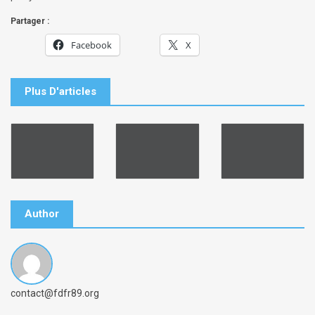
Partager :
Facebook
X
Plus D'articles
Author
B
contact@fdfr89.org
y