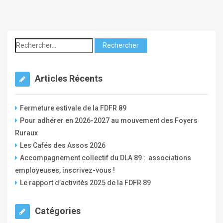
c
o
m
p
t
e
Articles Récents
_
f
Fermeture estivale de la FDFR 89
d
Pour adhérer en 2026-2027 au mouvement des Foyers
f
Ruraux
r
Les Cafés des Assos 2026
Accompagnement collectif du DLA 89 : associations
employeuses, inscrivez-vous !
Le rapport d’activités 2025 de la FDFR 89
Catégories