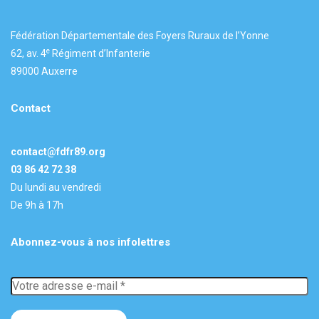
Fédération Départementale des Foyers Ruraux de l’Yonne
e
62, av. 4
Régiment d’Infanterie
89000 Auxerre
Contact
contact@fdfr89.org
03 86 42 72 38
Du lundi au vendredi
De 9h à 17h
Abonnez-vous à nos infolettres
Votre
adresse
e-