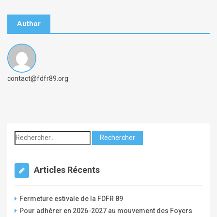
Author
B
contact@fdfr89.org
y
c
o
m
p
t
e
Articles Récents
_
f
Fermeture estivale de la FDFR 89
d
Pour adhérer en 2026-2027 au mouvement des Foyers
f