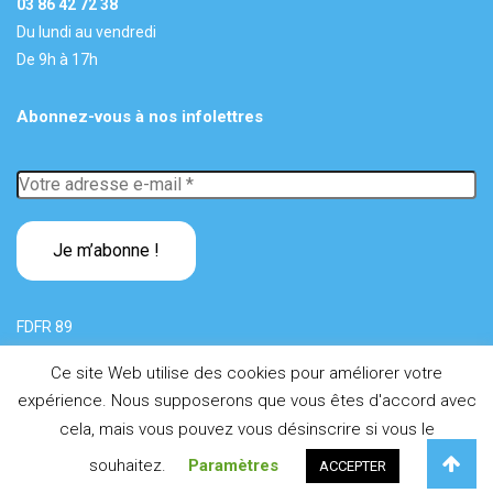
03 86 42 72 38
Du lundi au vendredi
De 9h à 17h
Abonnez-vous à nos infolettres
Votre
adresse
e-
mail
*
FDFR 89
Ce site Web utilise des cookies pour améliorer votre
expérience. Nous supposerons que vous êtes d'accord avec
e
2026
FDFR 89 - 62, av. du 4
Régiment d'Infanterie - 89000
cela, mais vous pouvez vous désinscrire si vous le
Auxerre
souhaitez.
Paramètres
Mentions légales
ACCEPTER