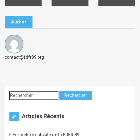
Author
B
contact@fdfr89.org
y
c
o
m
p
t
e
Articles Récents
_
f
Fermeture estivale de la FDFR 89
d