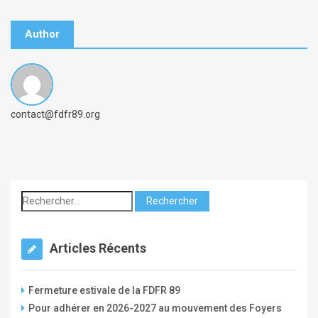
Author
B
contact@fdfr89.org
y
c
o
m
p
t
e
Articles Récents
_
f
Fermeture estivale de la FDFR 89
d
Pour adhérer en 2026-2027 au mouvement des Foyers
f