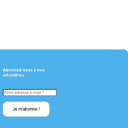
Abonnez-vous à nos
infolettres
Votre
adresse
e-
mail
*