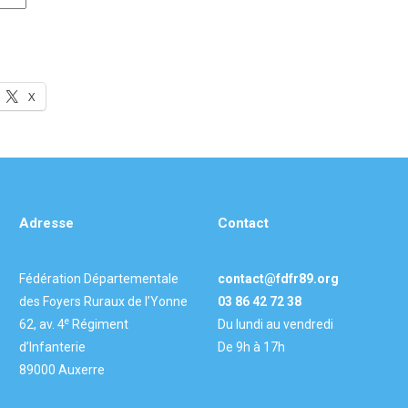
X
Adresse
Contact
Fédération Départementale
contact@fdfr89.org
des Foyers Ruraux de l’Yonne
03 86 42 72 38
e
62, av. 4
Régiment
Du lundi au vendredi
d’Infanterie
De 9h à 17h
89000 Auxerre