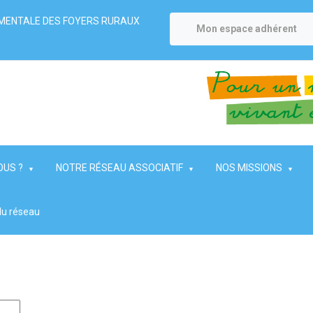
MENTALE DES FOYERS RURAUX
Mon espace adhérent
OUS ?
NOTRE RÉSEAU ASSOCIATIF
NOS MISSIONS
du réseau