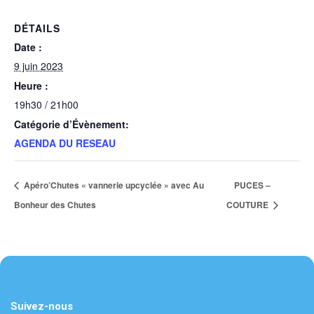
DÉTAILS
Date :
9 juin 2023
Heure :
19h30 / 21h00
Catégorie d’Évènement:
AGENDA DU RESEAU
Apéro’Chutes « vannerie upcyclée » avec Au
PUCES –
Bonheur des Chutes
COUTURE
Suivez-nous