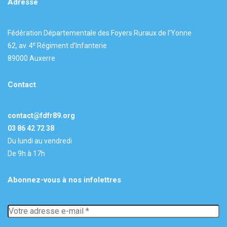
Adresse
Fédération Départementale des Foyers Ruraux de l’Yonne
e
62, av. 4
Régiment d’Infanterie
89000 Auxerre
Contact
contact@fdfr89.org
03 86 42 72 38
Du lundi au vendredi
De 9h à 17h
Abonnez-vous à nos infolettres
Votre
adresse