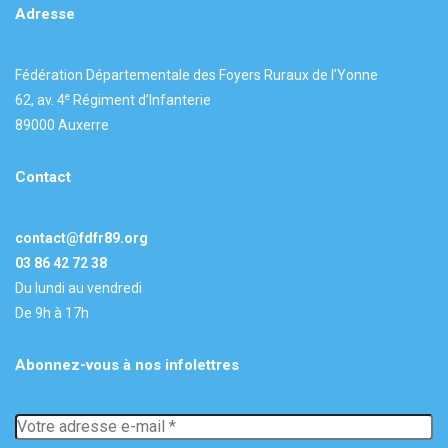
Adresse
Fédération Départementale des Foyers Ruraux de l’Yonne
e
62, av. 4
Régiment d’Infanterie
89000 Auxerre
Contact
contact@fdfr89.org
03 86 42 72 38
Du lundi au vendredi
De 9h à 17h
Abonnez-vous à nos infolettres
Votre
adresse