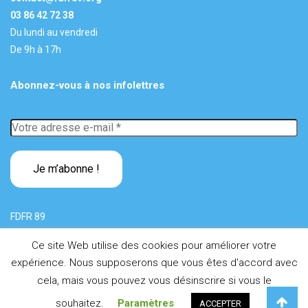
03 86 42 72 38
Du lundi au vendredi
De 9h à 17h
Abonnez-vous à nos infolettres
Votre
adresse
e-
mail
*
FDFR 89
Ce site Web utilise des cookies pour améliorer votre
expérience. Nous supposerons que vous êtes d'accord avec
e
2026
FDFR 89 - 62, av. du 4
Régiment d'Infanterie - 89000
cela, mais vous pouvez vous désinscrire si vous le
Auxerre
souhaitez.
Paramètres
Mentions légales
ACCEPTER