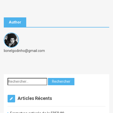
Author
B
lionelgodinho@gmail.com
y
a
d
m
i
n
Articles Récents