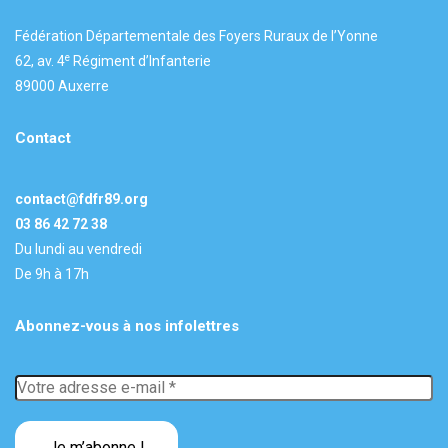
Fédération Départementale des Foyers Ruraux de l’Yonne
e
62, av. 4
Régiment d’Infanterie
89000 Auxerre
Contact
contact@fdfr89.org
03 86 42 72 38
Du lundi au vendredi
De 9h à 17h
Abonnez-vous à nos infolettres
Votre
adresse
e-