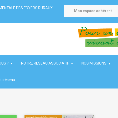
MENTALE DES FOYERS RURAUX
Mon espace adhérent
OUS ?
NOTRE RÉSEAU ASSOCIATIF
NOS MISSIONS
du réseau